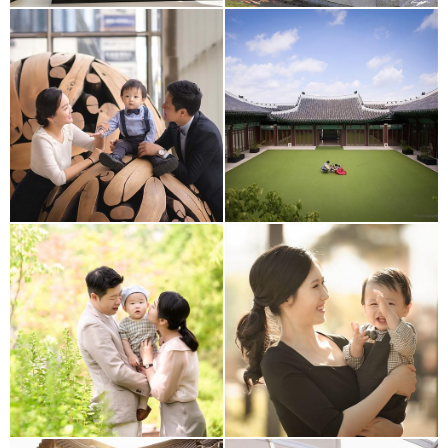
엘타워
신라호텔
드래곤시티 앰버서더
63빌딩 파빌리온