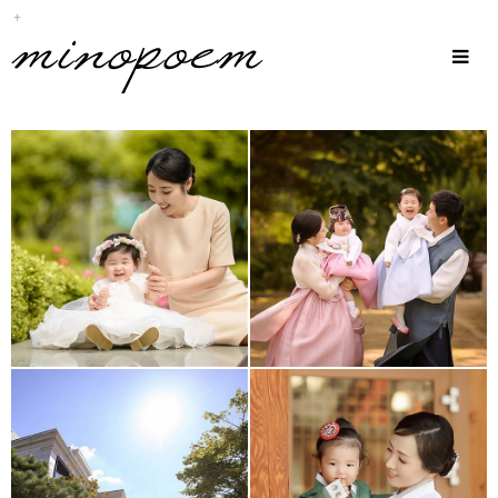
Sub
Promotion
Toggle
navigat
63빌딩 백리향
봉래헌
반얀트리
경원재