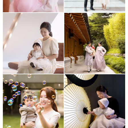
라마다
워커힐 온달
파크루안
워커힐 모에기