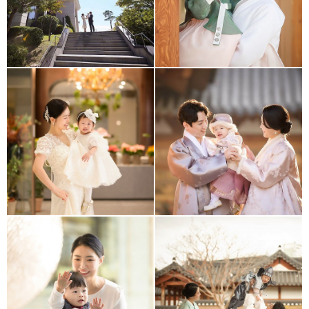
워커힐 모에기
경원재
63빌딩 백리향
경원재