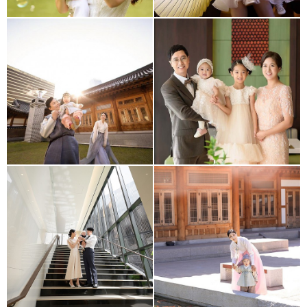
경원재
송도 쉐라톤
수원 광교 메리어트
경원재