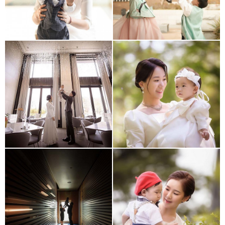
반얀트리
여의도 메리어트
코엑스인터컨티넨탈
63빌딩 파빌리온