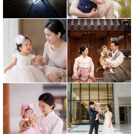
엘타워
경원재
경원재
63빌딩 백리향