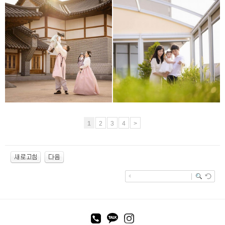
경원재
홀리데이인송도
1
2
3
4
>